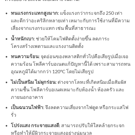
ทนแรงกระแทกสูงมาก
: แข็งแรงกว่ากระจกถึง 250 เท่า
และดีกว่าอะคริลิกหลายเท่า เหมาะกับการใช้งานที่มีความ
เสี่ยงจากแรงกระแทก เช่น พื้นที่สาธารณะ
น้ำหนักเบา
: ช่วยให้โคมไฟติดตั้งง่ายขึ้น ลดภาระ
โครงสร้างเพดานและแรงงานติดตั้ง
ทนความร้อน
: จุดอ่อนของพลาสติกทั่วไปคือเสียรูปเมื่อเจอ
ความร้อน โพลีคาร์บอเนตแก้ปัญหานี้ได้ เพราะสามารถทน
อุณหภูมิได้มากกว่า 120°C โดยไม่เสียรูป
ไม่เป็นสนิม ไม่ผุกร่อน
: ต่างจากโลหะที่เกิดสนิมเมื่อสัมผัส
ความชื้น โพลีคาร์บอเนตเหมาะกับห้องน้ำ ห้องครัว และ
ภายนอกอาคาร
เป็นฉนวนไฟฟ้า
: จึงลดความเสี่ยงจากไฟดูด หรือกระแสไฟ
รั่ว
โปร่งแสง กระจายแสงดี
: สามารถปรับให้ใสคล้ายกระจก
หรือทำให้มีผิวกระจายแสงอย่างนุ่มนวล