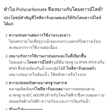
ทำไม
Polycarbonate
จึงเหมาะกับโคมดาวน์ไลท์
?
ประโยชน์สำคัญที่โพลีคาร์บอเนตมอบให้กับโคมดาวน์ไลท์
ได้แก่:
ความทนทานต่อการใช้งานระยะยาว
ไม่แตกง่าย ไม่เสียรูป แม้เจอแรงกระแทกหรือความร้อน
สะสมจากการใช้งานต่อเนื่อง
เหมาะกับการใช้งานภายนอกและในที่เปียกชื้น
โดยเฉพาะ
โคมดาวน์ไลท์
รุ่นที่มีมาตรฐาน IP44, IP54 หรือ
IP65 ซึ่งช่วยป้องกันน้ำและฝุ่นได้ดี
โพลีคาร์บอเนต
จึง
เหมาะสมมากในห้องน้ำ, ใต้หลังคา หรือโรงรถ
ความปลอดภัยตามมาตรฐานสากล
หลายผลิตภัณฑ์
โพลีคาร์บอเนต
ผ่านการทดสอบตาม
มาตรฐาน IEC 60598 (สำหรับโคมไฟฟ้า) ซึ่งควบคุมความ
ปลอดภัยด้านไฟฟ้า ความร้อน และการป้องกันน้ำ
ดีไซน์ได้หลากหลาย