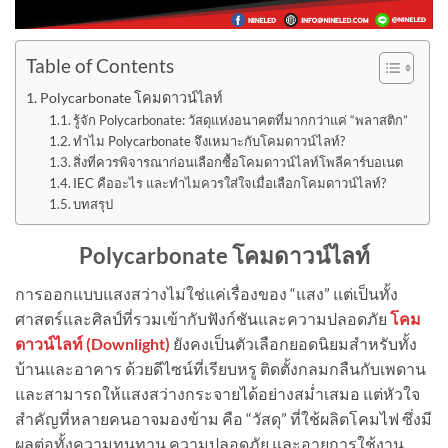
Table of Contents
Polycarbonate โคมดาวน์ไลท์
รู้จัก Polycarbonate: วัสดุแห่งอนาคตที่มากกว่าแค่ “พลาสติก”
ทำไม Polycarbonate จึงเหมาะกับโคมดาวน์ไลท์?
สิ่งที่ควรพิจารณาก่อนเลือกซื้อโคมดาวน์ไลท์โพลีคาร์บอเนต
IEC คืออะไร และทำไมควรใส่ใจเมื่อเลือกโคมดาวน์ไลท์?
บทสรุป
Polycarbonate โคมดาวน์ไลท์
การออกแบบแสงสว่างไม่ใช่แค่เรื่องของ “แสง” แต่เป็นทั้ง
ศาสตร์และศิลป์ที่รวมเข้ากับฟังก์ชันและความปลอดภัย
โคม
ดาวน์ไลท์ (Downlight)
ยังคงเป็นตัวเลือกยอดนิยมสำหรับทั้ง
บ้านและอาคาร ด้วยดีไซน์ที่เรียบหรู ติดตั้งกลมกลืนกับเพดาน
และสามารถให้แสงสว่างกระจายได้อย่างสม่ำเสมอ แต่หัวใจ
สำคัญที่หลายคนอาจมองข้าม คือ “วัสดุ” ที่ใช้ผลิตโคมไฟ ซึ่งมี
ผลต่อทั้งความทนทาน ความปลอดภัย และอายุการใช้งาน