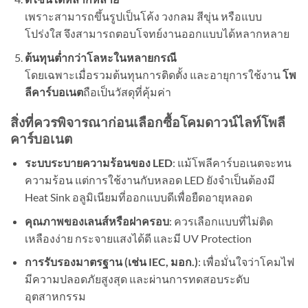
เพราะสามารถขึ้นรูปเป็นโค้ง วงกลม สีขุ่น หรือแบบ
โปร่งใส จึงสามารถตอบโจทย์งานออกแบบได้หลากหลาย
ต้นทุนต่ำกว่าโลหะในหลายกรณี
โดยเฉพาะเมื่อรวมต้นทุนการติดตั้ง และอายุการใช้งาน
โพ
ลีคาร์บอเนต
ถือเป็นวัสดุที่คุ้มค่า
สิ่งที่ควรพิจารณาก่อนเลือกซื้อโคมดาวน์ไลท์โพลี
คาร์บอเนต
ระบบระบายความร้อนของ
LED
: แม้โพลีคาร์บอเนตจะทน
ความร้อน แต่การใช้งานกับหลอด LED ยังจำเป็นต้องมี
Heat Sink อลูมิเนียมที่ออกแบบดีเพื่อยืดอายุหลอด
คุณภาพของเลนส์หรือฝาครอบ
: ควรเลือกแบบที่ไม่ติด
เหลืองง่าย กระจายแสงได้ดี และมี UV Protection
การรับรองมาตรฐาน (เช่น
IEC,
มอก.)
: เพื่อมั่นใจว่าโคมไฟ
มีความปลอดภัยสูงสุด และผ่านการทดสอบระดับ
อุตสาหกรรม