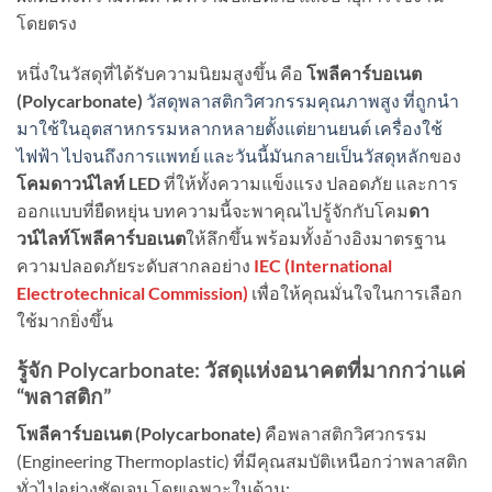
โดยตรง
หนึ่งในวัสดุที่ได้รับความนิยมสูงขึ้น คือ
โพลีคาร์บอเนต
(
Polycarbonate)
วัสดุพลาสติกวิศวกรรมคุณภาพสูง ที่ถูกนำ
มาใช้ในอุตสาหกรรมหลากหลายตั้งแต่ยานยนต์ เครื่องใช้
ไฟฟ้า ไปจนถึงการแพทย์ และวันนี้มันกลายเป็นวัสดุหลัก
ของ
โคมดาวน์ไลท์ LED
ที่ให้ทั้งความแข็งแรง ปลอดภัย และการ
ออกแบบที่ยืดหยุ่น บทความนี้จะพาคุณไปรู้จักกับโคม
ดา
วน์ไลท์โพลีคาร์บอเนต
ให้ลึกขึ้น พร้อมทั้งอ้างอิงมาตรฐาน
ความปลอดภัยระดับสากลอย่าง
IEC (International
Electrotechnical Commission)
เพื่อให้คุณมั่นใจในการเลือก
ใช้มากยิ่งขึ้น
รู้จัก
Polycarbonate:
วัสดุแห่งอนาคตที่มากกว่าแค่
“พลาสติก”
โพลีคาร์บอเนต (
Polycarbonate)
คือพลาสติกวิศวกรรม
(Engineering Thermoplastic) ที่มีคุณสมบัติเหนือกว่าพลาสติก
ทั่วไปอย่างชัดเจน โดยเฉพาะในด้าน: