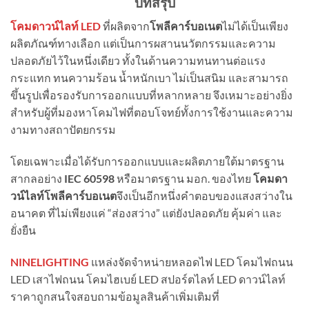
บทสรุป
โคมดาวน์ไลท์ LED
ที่ผลิตจาก
โพลีคาร์บอเนต
ไม่ได้เป็นเพียง
ผลิตภัณฑ์ทางเลือก แต่เป็นการผสานนวัตกรรมและความ
ปลอดภัยไว้ในหนึ่งเดียว ทั้งในด้านความทนทานต่อแรง
กระแทก ทนความร้อน น้ำหนักเบา ไม่เป็นสนิม และสามารถ
ขึ้นรูปเพื่อรองรับการออกแบบที่หลากหลาย จึงเหมาะอย่างยิ่ง
สำหรับผู้ที่มองหาโคมไฟที่ตอบโจทย์ทั้งการใช้งานและความ
งามทางสถาปัตยกรรม
โดยเฉพาะเมื่อได้รับการออกแบบและผลิตภายใต้มาตรฐาน
สากลอย่าง
IEC 60598
หรือมาตรฐาน มอก. ของไทย
โคมดา
วน์ไลท์โพลีคาร์บอเนต
จึงเป็นอีกหนึ่งคำตอบของแสงสว่างใน
อนาคต ที่ไม่เพียงแค่ “ส่องสว่าง” แต่ยังปลอดภัย คุ้มค่า และ
ยั่งยืน
NINELIGHTING
แหล่งจัดจำหน่ายหลอดไฟ LED โคมไฟถนน
LED เสาไฟถนน โคมไฮเบย์ LED สปอร์ตไลท์ LED ดาวน์ไลท์
ราคาถูกสนใจสอบถามข้อมูลสินค้าเพิ่มเติมที่