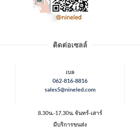
ติดต่อเซลล์
เบล
062-816-8816
sales5@nineled.com
8.30น.-17.30น. จันทร์-เสาร์
มีบริการขนส่ง