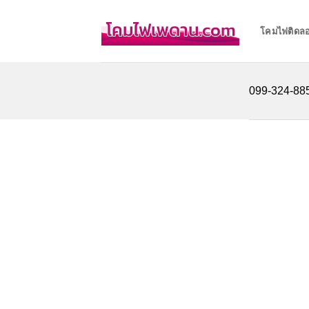
Skip
to
โคมไฟติดล
content
099-324-8855