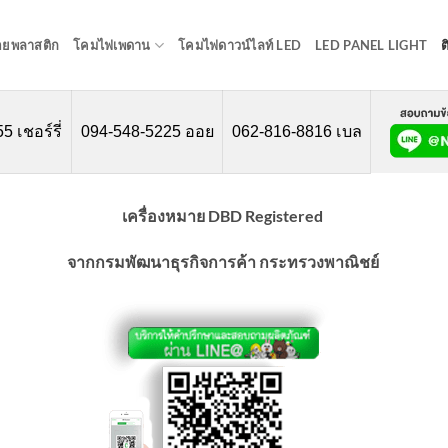
อยพลาสติก
โคมไฟเพดาน
โคมไฟดาวน์ไลท์ LED
LED PANEL LIGHT
ต
 เชอร์รี่
094-548-5225 ออย
062-816-8816 เบล
เครื่องหมาย DBD Registered
จากกรมพัฒนาธุรกิจการค้า กระทรวงพาณิชย์