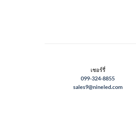
เชอร์รี่
099-324-8855
sales9@nineled.com
https://www.nineled.com