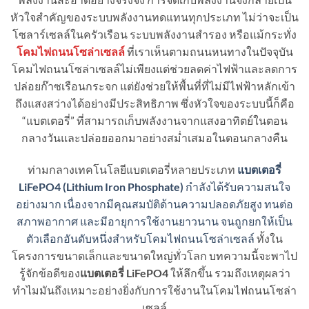
หัวใจสำคัญของระบบพลังงานทดแทนทุกประเภท ไม่ว่าจะเป็น
โซลาร์เซลล์ในครัวเรือน ระบบพลังงานสำรอง หรือแม้กระทั่ง
โคมไฟถนนโซล่าเซลล์
ที่เราเห็นตามถนนหนทางในปัจจุบัน
โคมไฟถนนโซล่าเซลล์ไม่เพียงแต่ช่วยลดค่าไฟฟ้าและลดการ
ปล่อยก๊าซเรือนกระจก แต่ยังช่วยให้พื้นที่ที่ไม่มีไฟฟ้าหลักเข้า
ถึงแสงสว่างได้อย่างมีประสิทธิภาพ ซึ่งหัวใจของระบบนี้ก็คือ
“แบตเตอรี่” ที่สามารถเก็บพลังงานจากแสงอาทิตย์ในตอน
กลางวันและปล่อยออกมาอย่างสม่ำเสมอในตอนกลางคืน
ท่ามกลางเทคโนโลยีแบตเตอรี่หลายประเภท
แบตเตอรี่
LiFePO4 (Lithium Iron Phosphate)
กำลังได้รับความสนใจ
อย่างมาก เนื่องจากมีคุณสมบัติด้านความปลอดภัยสูง ทนต่อ
สภาพอากาศ และมีอายุการใช้งานยาวนาน จนถูกยกให้เป็น
ตัวเลือกอันดับหนึ่งสำหรับโคมไฟถนนโซล่าเซลล์
ทั้งใน
โครงการขนาดเล็กและขนาดใหญ่ทั่วโลก บทความนี้จะพาไป
รู้จักข้อดีของ
แบตเตอรี่ LiFePO4
ให้ลึกขึ้น รวมถึงเหตุผลว่า
ทำไมมันถึงเหมาะอย่างยิ่งกับการใช้งานในโคมไฟถนนโซล่า
เซลล์