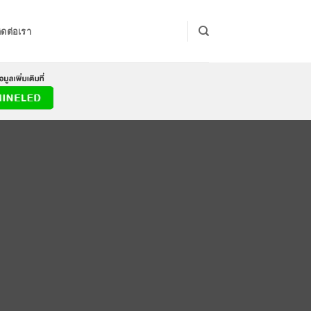
ิดต่อเรา