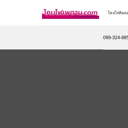
Skip
to
โคมไฟติดล
content
099-324-8855