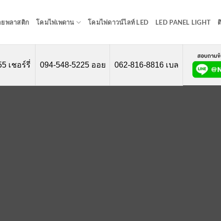
อยพลาสติก
โคมไฟเพดาน
โคมไฟดาวน์ไลท์ LED
LED PANEL LIGHT
ต
 เชอร์รี่
094-548-5225 ออย
062-816-8816 เบล