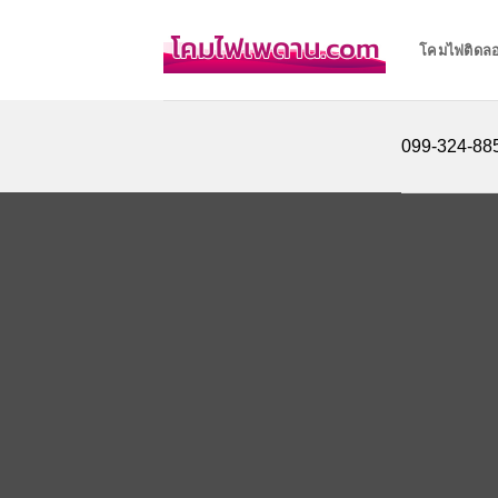
Skip
to
โคมไฟติดล
content
099-324-8855