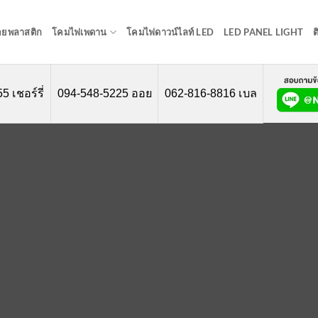
อยพลาสติก
โคมไฟเพดาน
โคมไฟดาวน์ไลท์ LED
LED PANEL LIGHT
ต
 เชอร์รี่
094-548-5225 ออย
062-816-8816 เบล