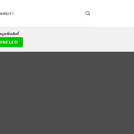
ิดต่อเรา