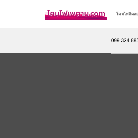
Skip
to
โคมไฟติดล
content
099-324-8855