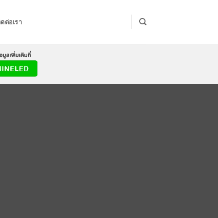
ิดต่อเรา