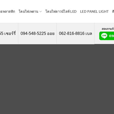
อยพลาสติก
โคมไฟเพดาน
โคมไฟดาวน์ไลท์ LED
LED PANEL LIGHT
ต
 เชอร์รี่
094-548-5225 ออย
062-816-8816 เบล