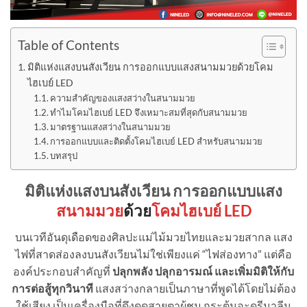
Table of Contents
มิติแห่งแสงบนสังเวียน การออกแบบแสงสนามมวยด้วยโคม
ไฮเบย์ LED
ความสำคัญของแสงสว่างในสนามมวย
ทำไมโคมไฮเบย์ LED จึงเหมาะสมที่สุดกับสนามมวย
มาตรฐานแสงสว่างในสนามมวย
การออกแบบและติดตั้งโคมไฮเบย์ LED สำหรับสนามมวย
บทสรุป
มิติแห่งแสงบนสังเวียน การออกแบบ
แสง
สนามมวย
ด้วย
โคมไฮเบย์
LED
บนเวทีอันดุเดือดของศิลปะแม่ไม้มวยไทยและมวยสากล แสง
ไฟที่สาดส่องลงบนสังเวียนไม่ใช่เพียงแค่ “ไฟส่องทาง” แต่คือ
องค์ประกอบสำคัญที่
ปลุกพลัง ปลุกอารมณ์ และเพิ่มมิติให้กับ
การต่อสู้ทุกวินาที
แสงสว่างกลายเป็นภาษาที่พูดได้โดยไม่ต้อง
ใช้เสียง เป็นเครื่องมือที่ดึงดูดสายตาผู้ชม กระตุ้นอะดรีนาลีน