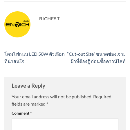
RICHEST
โคมไฟถนน LED 50W ตัวเลือก
“Cut-out Size” ขนาดช่องเจาะ
ที่น่าสนใจ
ฝ้าที่ต้องรู้ ก่อนซื้อดาวน์ไลท์
Leave a Reply
Your email address will not be published.
Required
fields are marked
*
Comment
*