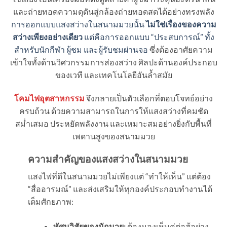
และถ่ายทอดความดุดันสู่กล้องถ่ายทอดสดได้อย่างทรงพลัง
การออกแบบแสงสว่างในสนามมวยนั้น
ไม่ใช่เรื่องของความ
สว่างเพียงอย่างเดียว
แต่คือการออกแบบ “ประสบการณ์” ทั้ง
สำหรับนักกีฬา ผู้ชม และผู้รับชมผ่านจอ
ซึ่งต้องอาศัยความ
เข้าใจทั้งด้านวิศวกรรมการส่องสว่าง ศิลปะด้านองค์ประกอบ
ของเวที และเทคโนโลยีอันล้ำสมัย
โคมไฟอุตสาหกรรม
จึงกลายเป็นตัวเลือกที่ตอบโจทย์อย่าง
ครบถ้วน ด้วยความสามารถในการให้แสงสว่างที่คมชัด
สม่ำเสมอ ประหยัดพลังงาน และเหมาะสมอย่างยิ่งกับพื้นที่
เพดานสูงของสนามมวย
ความสำคัญของแสงสว่างในสนามมวย
แสงไฟที่ดีในสนามมวยไม่เพียงแต่ “ทำให้เห็น” แต่ต้อง
“สื่ออารมณ์” และส่งเสริมให้ทุกองค์ประกอบทำงานได้
เต็มศักยภาพ:
ทัศนวิสัยของนักมวย:
ต้องมองเห็นคู่ต่อสู้อย่าง