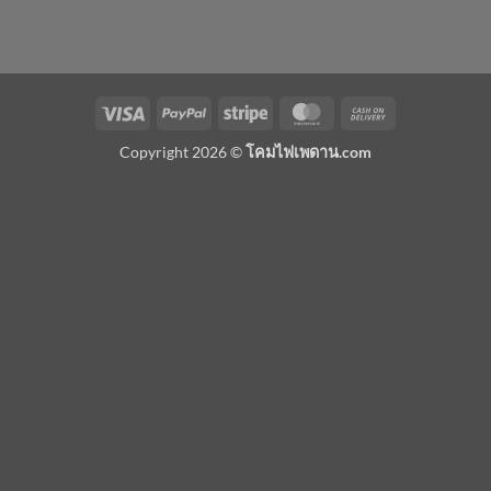
ตกแต่ง.com
หลังคาโซล่าเซลล์.com
Visa
PayPal
Stripe
MasterCard
Cash
On
Copyright 2026 ©
โคมไฟเพดาน.com
Delivery