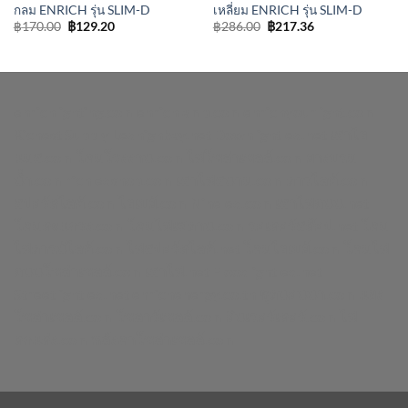
กลม ENRICH รุ่น SLIM-D
เหลี่ยม ENRICH รุ่น SLIM-D
Original
Current
Original
Current
฿
170.00
฿
129.20
฿
286.00
฿
217.36
price
price
price
price
was:
is:
was:
is:
฿170.00.
฿129.20.
฿286.00.
฿217.36.
enrichlighting.com
enrichlamp.com
enrichyourlight.com
Richest Supply
Ledhighbay.net
Downlightled.net
เสาไฮ
แมส.com
โคมโรงงาน.com
ไฟโซล่าเซลล์.com
ยางบวม
น้ำ.com
richledshop.com
เสาไฟสนาม.com
ดาวไลท์.com
สปอร์ตไลท์.com
ไฮเบย์.com
Nineled.com
เสาไฟถนน.net
โคมตะแกรง.com
โคมไฟเพดาน.com
วอเตอร์สต๊อป.net
โคม
ไฟดาวน์ไลท์.com
ไฟสปอร์ตไลท์.net
โคมไฮเบย์.com
โคมไฟ
ถนนโซล่าเซลล์.com
เสาไฟ.net
Floodlightled.net
Streetlightled.net
enrichenergy.co.th
ชุดนอนนา.com
แผง
โซล่าเซลล์.com
โซลาร์เซลล์.com
อินเวอร์เตอร์.com
ไฟ
ตกแต่ง.com
หลังคาโซล่าเซลล์.com