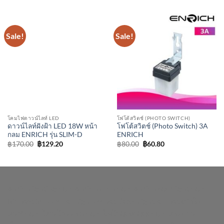
Sale!
Sale!
โคมไฟดาวน์ไลท์ LED
โฟโต้สวิตช์ (PHOTO SWITCH)
ดาวน์ไลท์ฝังฝ้า LED 18W หน้า
โฟโต้สวิตช์ (Photo Switch) 3A
กลม ENRICH รุ่น SLIM-D
ENRICH
Original
Current
Original
Current
฿
170.00
฿
129.20
฿
80.00
฿
60.80
price
price
price
price
was:
is:
was:
is:
฿170.00.
฿129.20.
฿80.00.
฿60.80.
enrichlighting.com
enrichlamp.com
enrichyourlight.com
Richest Supply
Ledhighbay.net
Downlightled.net
เสาไฮ
แมส.com
โคมโรงงาน.com
ไฟโซล่าเซลล์.com
ยางบวม