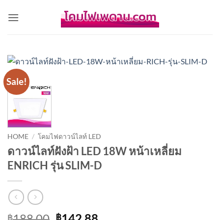
Skip
to
content
Sale!
HOME
/
โคมไฟดาวน์ไลท์ LED
ดาวน์ไลท์ฝังฝ้า LED 18W หน้าเหลี่ยม
ENRICH รุ่น SLIM-D
Original
Current
188.00
142.88
฿
฿