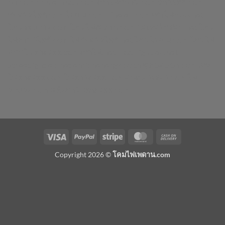
น้ำ.com
richledshop.com
เสาไฟสนาม.com
ดาวไลท์.com
สปอร์ตไลท์.com
ไฮเบย์.com
Nineled.com
เสาไฟถนน.net
โคมตะแกรง.com
โคมไฟเพดาน.com
วอเตอร์สต๊อป.net
โคม
ไฟดาวน์ไลท์.com
ไฟสปอร์ตไลท์.net
โคมไฮเบย์.com
โคมไฟ
ถนนโซล่าเซลล์.com
เสาไฟ.net
Floodlightled.net
Streetlightled.net
enrichenergy.co.th
ชุดนอนนา.com
แผง
โซล่าเซลล์.com
โซลาร์เซลล์.com
อินเวอร์เตอร์.com
ไฟ
ตกแต่ง.com
หลังคาโซล่าเซลล์.com
Visa
PayPal
Stripe
MasterCard
Cash
On
Copyright 2026 ©
โคมไฟเพดาน.com
Delivery