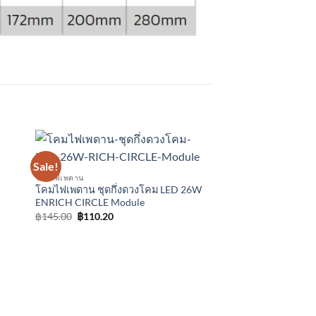
Sale!
Sale!
โคมไฟเพดาน
โคมไฟเพดาน ชุดกึ่งดวงโคม LED 26W
ENRICH CIRCLE Module
Original
Current
฿
145.00
฿
110.20
price
price
was:
is:
฿145.00.
฿110.20.
โคมไฟดาวน์ไลท์ LED