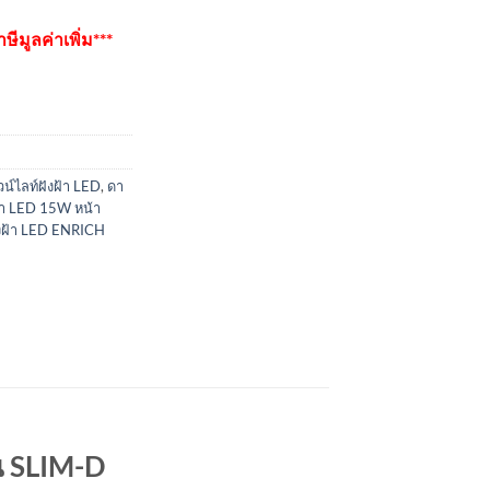
ีมูลค่าเพิ่ม***
น์ไลท์ฝังฝ้า LED
,
ดา
ฝ้า LED 15W หน้า
ังฝ้า LED ENRICH
่น SLIM-D