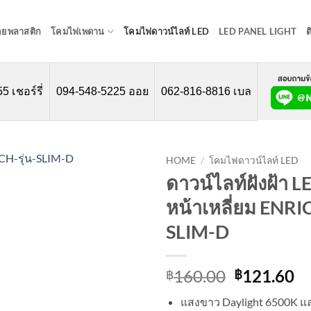
อยพลาสติก
โคมไฟเพดาน
โคมไฟดาวน์ไลท์ LED
LED PANEL LIGHT
ต
 เชอร์รี่
094-548-5225 ออย
062-816-8816 เบล
HOME
/
โคมไฟดาวน์ไลท์ LED
ดาวน์ไลท์ฝังฝ้า 
หน้าเหลี่ยม ENRIC
SLIM-D
Original
Cu
160.00
121.60
฿
฿
price
pr
แสงขาว Daylight 6500K แ
was:
is: