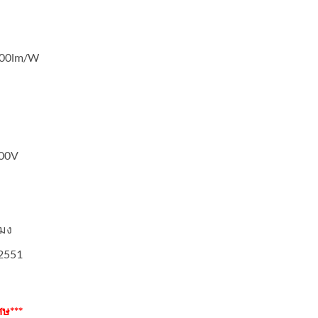
21.60.
100lm/W
500V
โมง
2551
ศษ***