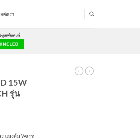
ิดต่อเรา
LED 15W
H รุ่น
rrent
ice
ละ แสงส้ม Warm