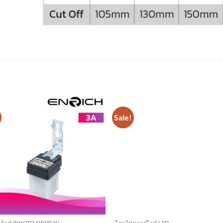
Sale!
สวิตช์ (PHOTO SWITCH)
โคมไฟดาวน์ไลท์ LED