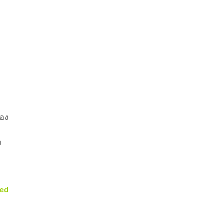
้อง
ก
led