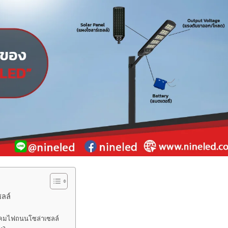
ลล์
โคมไฟถนนโซล่าเซลล์