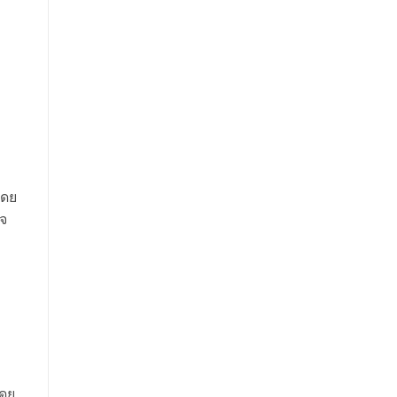
โดย
์จ
โดย