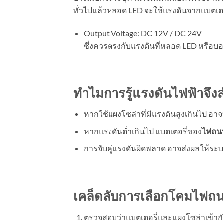
ทั่วไปแล้วหลอด LED จะใช้แรงดันจากแบตเตอ
Output Voltage: DC 12V / DC 24V
ซึ่งควรตรงกับแรงดันที่หลอด LED หรือ
ทำไมการรู้แรงดันไฟฟ้าจึงส
หากใช้แผงโซล่าที่มีแรงดันสูงเกินไป อาจท
หากแรงดันต่ำเกินไป แบตเตอรี่ของ
ไฟถน
การจับคู่แรงดันผิดพลาด อาจส่งผลให้ระบ
เคล็ดลับการเลือกโคมไฟถน
ตรวจสอบว่าแบตเตอรี่และแผงโซล่าเข้ากั