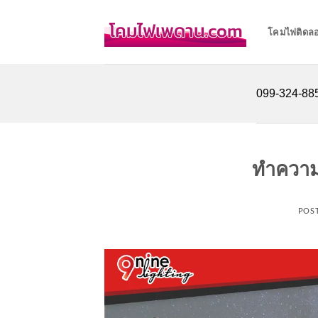
Skip
to
โคมไฟติดล
content
099-324-8855
ทำความร
POS