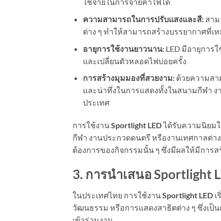
ใช้จ่ายในการจ่ายค่าไฟได้
ความสามารถในการปรับแสงและสี:
สามา
ต่าง ๆ ทำให้สามารถสร้างบรรยากาศที่เ
อายุการใช้งานยาวนาน:
LED มีอายุการใ
และเปลี่ยนตัวหลอดไฟบ่อยครั้ง
การสร้างมุมมองที่สวยงาม:
ด้วยความสาม
และน่าทึ่งในการแสดงทั้งในสนามกีฬา งา
ประเทศ
การใช้งาน
Sportlight LED
ได้รับความนิยม
กีฬา งานประกวดดนตรี หรืองานเทศกาลต่
ต้องการของกิจกรรมนั้น ๆ ซึ่งมีผลให้มีการส
3. การนำเสนอ
Sportlight
ในประเทศไทย การใช้งาน
Sportlight LED
เร
วัฒนธรรม หรือการแสดงสาธิตต่าง ๆ ซึ่งเป็
เข้าร่วมงาน