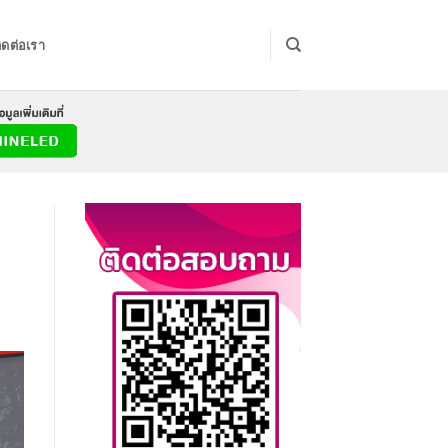
ิดต่อเรา