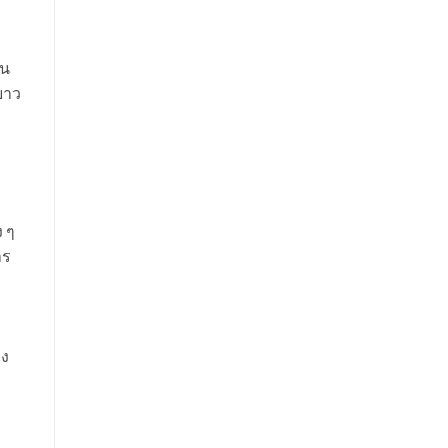
าน
ยาว
 ๆ
าร
าง