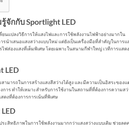
ทย
ู้จักกับ Sportlight LED
้เปลี่ยนแปลงวิธีการให้แสงไฟและการใช้พลังงานไฟฟ้าอย่างมากใน
่การนำเสนอแสงสว่างแบบใหม่ แต่ยังเป็นเครื่องมือที่สำคัญในการแ
ไฟส่องแสงที่เต็มพิเศษ โดยเฉพาะในสนามกีฬาใหญ่ เวทีการแสด
ht LED
วามสามารถในการสร้างแสงสีสว่างได้สูง และมีความเป็นอิสระของแต
องการ ทำให้เหมาะสำหรับการใช้งานในสถานที่ที่ต้องการความสว่
แสดงที่ต้องการการเน้นที่พิเศษ
t LED
มีประสิทธิภาพในการใช้พลังงานมากกว่าแสงสว่างแบบเดิม ช่วยลดค