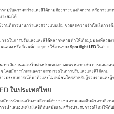
รถปรับความสว่างและสีได้ตามต้องการของกิจกรรมหรือการแส
หมาะสมได้
ช้งานที่ยาวนานกว่าแสงสว่างแบบเดิม ช่วยลดความจำเป็นในการซื้
ารถในการปรับแสงและสีได้หลากหลาย ทำให้เกิดมุมมองที่สวยง
นแสดง หรืออีเวนต์ต่าง ๆการใช้งานของ
Sportlight LED
ในต่าง
ในการจัดงานแสดงในต่างประเทศอย่างแพร่หลาย เช่น การแสดงส
าง ๆ โดยมีการนำเสนอความสามารถในการปรับแสงและสีได้ตาม
ร้างประสบการณ์ที่น่าทึ่งและไม่เหมือนใครสำหรับผู้ร่วมงานและผู้
 LED
ในประเทศไทย
ิ่มมีการนำเสนอในงานอีเวนต์ต่าง ๆ เช่น งานแสดงสินค้า งานอีเวนต
นการนำเสนอเทคโนโลยีที่ทันสมัยและสร้างประสบการณ์ใหม่ให้กับผู