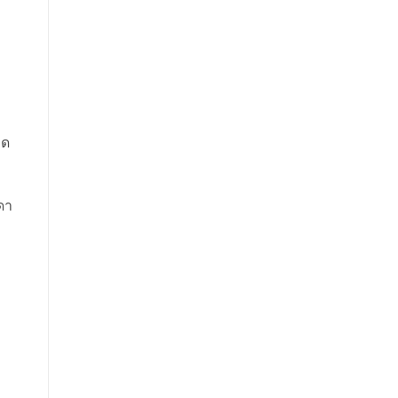
ลด
ดา