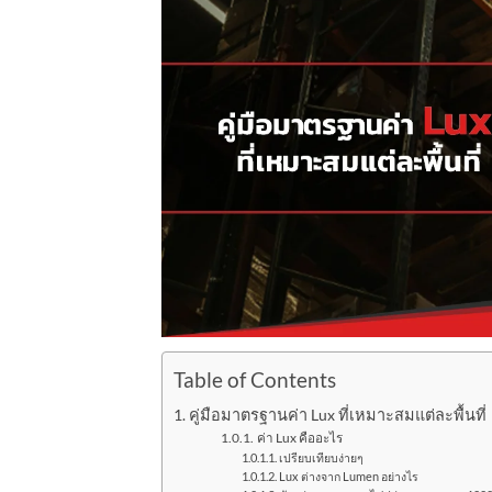
Table of Contents
คู่มือมาตรฐานค่า Lux ที่เหมาะสมแต่ละพื้นที่
ค่า Lux คืออะไร
เปรียบเทียบง่ายๆ
Lux ต่างจาก Lumen อย่างไร