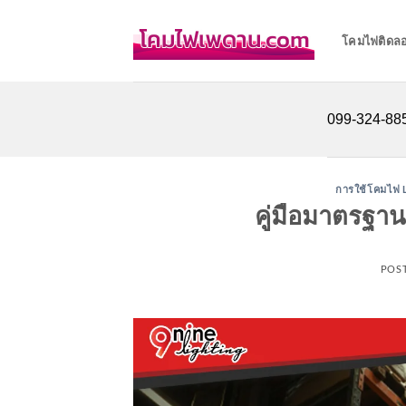
Skip
to
โคมไฟติดล
content
099-324-8855
การใช้โคมไฟ 
คู่มือมาตรฐานค
POS