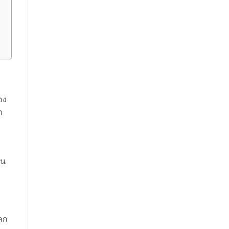
อง
า
ใน
โลก