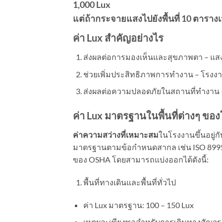
1,000 Lux
แต่ถ้ากระจายแสงไปยังพื้นที่ 10 ตารา
ค่า Lux สำคัญอย่างไร
ส่งผลต่อการมองเห็นและสุขภาพตา – แสงส
ช่วยเพิ่มประสิทธิภาพการทำงาน – โรงง
ส่งผลต่อความปลอดภัยในสถานที่ทำงาน – ค
ค่า Lux มาตรฐานในพื้นที่ต่างๆ ขอ
ค่าความสว่างที่เหมาะสม
ในโรงงานขึ้นอยู่
มาตรฐานตามข้อกำหนดสากล เช่น ISO 8995-1,
ของ OSHA โดยสามารถแบ่งออกได้ดังนี้:
พื้นที่ทางเดินและพื้นที่ทั่วไป
ค่า Lux มาตรฐาน: 100 – 150 Lux
เหตุผล: เพียงพอสำหรับการเดินทางสัญจร 