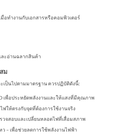
เมื่อทำงานกับเอกสารหรือคอมพิวเตอร์
าและอ่านฉลากสินค้า
ะสม
ะเป็นไปตามมาตรฐาน ควรปฏิบัติดังนี้:
D เพื่อประหยัดพลังงานและให้แสงที่มีคุณภาพ
งไฟให้ตรงกับจุดที่ต้องการใช้งานจริง
ตรวจสอบและเปลี่ยนหลอดไฟที่เสื่อมสภาพ
ว – เพื่อช่วยลดการใช้พลังงานไฟฟ้า