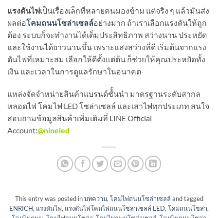
แรงดันไฟ
เป็นเรื่องเล็กที่หลายคนมองข้าม แต่จริง ๆ แล้วมันส่ง
ผลต่อ
โคมถนนโซล่าเซลล์
อย่างมาก ถ้าเราเลือกแรงดันให้ถูก
ต้อง ระบบก็จะทำงานได้เต็มประสิทธิภาพ สว่างนาน ประหยัด
และใช้งานได้ยาวนานขึ้น เพราะแสงสว่างที่ดี เริ่มต้นจากแรง
ดันไฟที่เหมาะสม เลือกให้ดีตั้งแต่ต้น ก็ช่วยให้คุณประหยัดทั้ง
เงิน และเวลาในการดูแลรักษาในอนาคต
แหล่งจัดจำหน่ายสินค้าแบรนด์ชัั้นนำ มาตรฐานระดับสากล
หลอดไฟ โคมไฟ LED โซล่าเซลล์ และเสาไฟทุกประเภท สนใจ
สอบถามข้อมูลสินค้าเพิ่มเติมที่ LINE Official
Account:
@nineled
This entry was posted in
บทความ
,
โคมไฟถนนโซล่าเซลล์
and tagged
ENRICH
,
แรงดันไฟ
,
แรงดันไฟโคมไฟถนนโซล่าเซลล์ LED
,
โคมถนนโซล่า
,
โคมไฟถนน
,
โคมไฟถนนโซล่า
,
โคมไฟถนนโซล่าเซลล์
,
โคมไฟถนนโซล่า