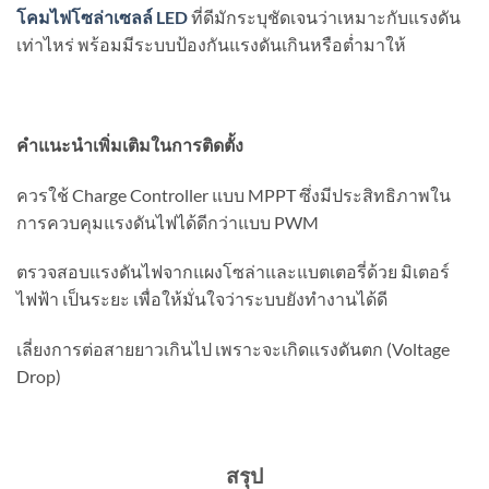
โคมไฟโซล่าเซลล์
LED
ที่ดีมักระบุชัดเจนว่าเหมาะกับแรงดัน
เท่าไหร่ พร้อมมีระบบป้องกันแรงดันเกินหรือต่ำมาให้
คำแนะนำเพิ่มเติมในการติดตั้ง
ควรใช้ Charge Controller แบบ MPPT ซึ่งมีประสิทธิภาพใน
การควบคุมแรงดันไฟได้ดีกว่าแบบ PWM
ตรวจสอบแรงดันไฟจากแผงโซล่าและแบตเตอรี่ด้วย มิเตอร์
ไฟฟ้า เป็นระยะ เพื่อให้มั่นใจว่าระบบยังทำงานได้ดี
เลี่ยงการต่อสายยาวเกินไป เพราะจะเกิดแรงดันตก (Voltage
Drop)
สรุป