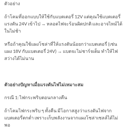
ตัวอย่าง
ถ้าโคมที่ออกแบบให้ใช้กับแบตเตอรี่ 12V แต่คุณใช้แบตเตอรี่
แรงดัน 24V เข้าไป → หลอดไฟจะร้อนผิดปกติ และอาจไหม้ได้
ในไม่ช้า
หรือถ้าคุณใช้แผงโซล่าที่ให้แรงดันน้อยกว่าแบตเตอรี่ (เช่น
แผง 18V กับแบตเตอรี่ 24V) → แบตจะไม่ชาร์จเต็ม ทำให้ไฟ
สว่างได้ไม่นาน
ตัวอย่างปัญหาเมื่อแรงดันไฟไม่เหมาะสม
กรณี 1: ไฟกระพริบตอนกลางคืน
ถ้าโคมไฟกระพริบ ๆ ทั้งคืน มีโอกาสสูงว่าแรงดันไฟจาก
แบตเตอรี่ตกต่ำ เพราะเก็บพลังงานจากแผงโซล่าเซลล์ได้ไม่
พอ