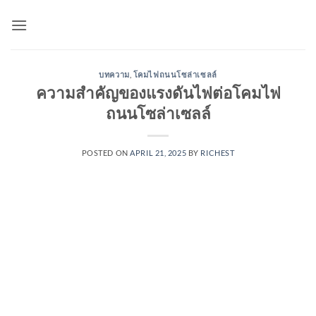
Skip
to
content
บทความ
,
โคมไฟถนนโซล่าเซลล์
ความสำคัญของแรงดันไฟต่อโคมไฟ
ถนนโซล่าเซลล์
POSTED ON
APRIL 21, 2025
BY
RICHEST