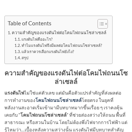
Table of Contents
ความสำคัญของแรงดันไฟต่อโคมไฟถนนโซล่าเซลล์
แรงดันไฟคืออะไร?
ทำไมแรงดันไฟจึงมีผลต่อโคมไฟถนนโซล่าเซลล์?
แล้วเราควรเลือกแรงดันไฟยังไง?
สรุป
ความสำคัญของแรงดันไฟต่อโคมไฟถนนโซ
ล่าเซลล์
แรงดันไฟ
ไม่ใช่แค่ตัวเลข แต่มันคือตัวแปรสำคัญที่ส่งผลต่อ
การทำงานของ
โคมไฟถนนโซล่าเซลล์
โดยตรง ในยุคที่
พลังงานสะอาดเริ่มเข้ามามีบทบาทมากขึ้นเรื่อย ๆ เราคงคุ้น
เคยกับ “
โคมไฟถนนโซล่าเซลล์
” ที่ช่วยส่องสว่างให้ถนน พื้นที่
สาธารณะ หรือสวนในบ้าน โดยไม่ต้องพึ่งไฟจากการไฟฟ้า แต่
รู้ไหมว่า…เบื้องหลังความสว่างนั้น แรงดันไฟมีบทบาทสำคัญ