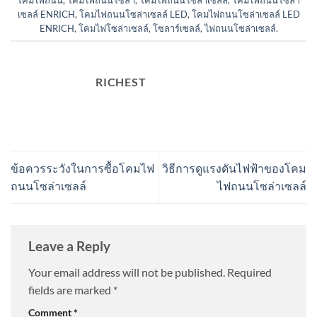
เซลล์ ENRICH
,
โคมไฟถนนโซล่าเซลล์ LED
,
โคมไฟถนนโซล่าเซลล์ LED
ENRICH
,
โคมไฟโซล่าเซลล์
,
โซลาร์เซลล์
,
ไฟถนนโซล่าเซลล์
.
RICHEST
ข้อควรระวังในการซื้อโคมไฟ
วิธีการดูแรงดันไฟฟ้าของโคม
ถนนโซล่าเซลล์
ไฟถนนโซล่าเซลล์
Leave a Reply
Your email address will not be published.
Required
fields are marked
*
Comment
*