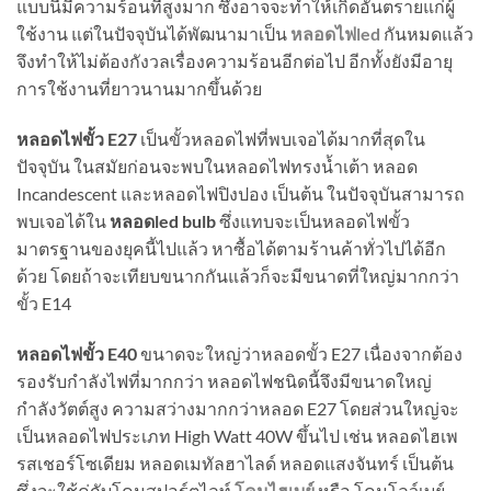
แบบนี้มีความร้อนที่สูงมาก ซึ่งอาจจะทำให้เกิดอันตรายแก่ผู้
ใช้งาน แต่ในปัจจุบันได้พัฒนามาเป็น
หลอดไฟled
กันหมดแล้ว
จึงทำให้ไม่ต้องกังวลเรื่องความร้อนอีกต่อไป อีกทั้งยังมีอายุ
การใช้งานที่ยาวนานมากขึ้นด้วย
หลอดไฟขั้ว E27
เป็นขั้วหลอดไฟที่พบเจอได้มากที่สุดใน
ปัจจุบัน ในสมัยก่อนจะพบในหลอดไฟทรงน้ำเต้า หลอด
Incandescent และหลอดไฟปิงปอง เป็นต้น ในปัจจุบันสามารถ
พบเจอได้ใน
หลอดled bulb
ซึ่งแทบจะเป็นหลอดไฟขั้ว
มาตรฐานของยุคนี้ไปแล้ว หาซื้อได้ตามร้านค้าทั่วไปได้อีก
ด้วย โดยถ้าจะเทียบขนากกันแล้วก็จะมีขนาดที่ใหญ่มากกว่า
ขั้ว E14
หลอดไฟขั้ว E40
ขนาดจะใหญ่ว่าหลอดขั้ว E27 เนื่องจากต้อง
รองรับกำลังไฟที่มากกว่า หลอดไฟชนิดนี้จึงมีขนาดใหญ่
กำลังวัตต์สูง ความสว่างมากกว่าหลอด E27 โดยส่วนใหญ่จะ
เป็นหลอดไฟประเภท High Watt 40W ขึ้นไป เช่น หลอดไฮเพ
รสเชอร์โซเดียม หลอดเมทัลฮาไลด์ หลอดแสงจันทร์ เป็นต้น
ซึ่งจะใช้คู่กับโคมสปอร์ตไลท์
โคมไฮเบย์
หรือ โคมโลว์เบย์