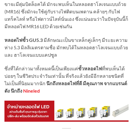
ขาจะมีตุ่มบิดล็อคได้ มักจะพบเห็นในหลอดฮาโลเจนแบบถ้วย
(MR16) ซึ่งมักจะใช้คู่กับรางไฟติดบนเพดาน คล้ายๆ กับไฟ
แทร็คไลท์ หรือไฟดาวน์ไลท์นั่นเอง ซึ่งแน่นอนว่าในปัจจุบันนี้ก็
มีหลอดไฟ MR16 LED ด้วยเช่นกัน
หลอดไฟขั้ว GU5.3
มีลักษณะเป็นขาเหล็กคู่เล็กๆ มีระยะความ
ห่าง 5.3 มิลลิเมตรตามชื่อ มักพบได้ในหลอดฮาโลเจนแบบถ้วย
และ ฮาโลเจนแบบแคปซูล
ซึ่งที่ได้กล่าวมาทั้งหมดนี้เป็นเพียงแค่
ขั้วหลอดไฟ
ที่พบเห็นได้
บ่อยๆ ในชีวิตประจำวันเท่านั้น ที่จริงแล้วยังมีอีกหลายชนิดที่
ไม่เป็นที่นิยมมากนัก
นึกถึงหลอดไฟที่ดี มีคุณภาพ จากแบรนด์
ดัง นึกถึง
Nineled