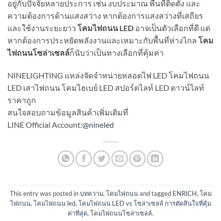
อยู่กับปัจจัยหลายประการ เช่น งบประมาณ พื้นที่ติดตั้ง และ
ความต้องการด้านแสงสว่าง หากต้องการแสงสว่างที่เสถียร
และใช้งานระยะยาว
โคมไฟถนน LED
อาจเป็นตัวเลือกที่ดี แต่
หากต้องการประหยัดพลังงานและเหมาะกับพื้นที่ห่างไกล
โคม
ไฟถนนโซล่าเซลล์
ก็นับว่าเป็นทางเลือกที่คุ้มค่า
NINELIGHTING แหล่งจัดจำหน่ายหลอดไฟ LED โคมไฟถนน
LED เสาไฟถนน โคมไฮเบย์ LED สปอร์ตไลท์ LED ดาวน์ไลท์
ราคาถูก
สนใจสอบถามข้อมูลสินค้าเพิ่มเติมที่
LINE Official Account:
@nineled
This entry was posted in
บทความ
,
โคมไฟถนน
and tagged
ENRICH
,
โคม
ไฟถนน
,
โคมไฟถนน led
,
โคมไฟถนน LED vs โซล่าเซลล์ การตัดสินใจที่คุ้ม
ค่าที่สุด
,
โคมไฟถนนโซล่าเซลล์
.