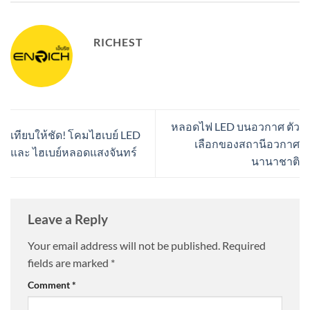
RICHEST
หลอดไฟ LED บนอวกาศ ตัว
เทียบให้ชัด! โคมไฮเบย์ LED
เลือกของสถานีอวกาศ
และ ไฮเบย์หลอดแสงจันทร์
นานาชาติ
Leave a Reply
Your email address will not be published.
Required
fields are marked
*
Comment
*