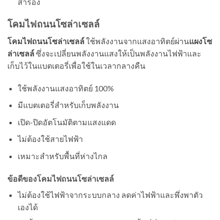
สำรอง
โคมไฟถนนโซล่าเซลล์
โคมไฟถนนโซล่าเซลล์
ใช้พลังงานจากแสงอาทิตย์ผ่าน
แผงโซ
ล่าเซลล์
ซึ่งจะเปลี่ยนพลังงานแสงให้เป็นพลังงานไฟฟ้าและ
เก็บไว้ในแบตเตอรี่เพื่อใช้ในเวลากลางคืน
ใช้พลังงานแสงอาทิตย์ 100%
มีแบตเตอรี่สำหรับเก็บพลังงาน
เปิด-ปิดอัตโนมัติตามแสงแดด
ไม่ต้องใช้สายไฟฟ้า
เหมาะสำหรับพื้นที่ห่างไกล
ข้อดีของโคมไฟถนนโซล่าเซลล์
ไม่ต้องใช้ไฟฟ้าจากระบบกลาง ลดค่าไฟฟ้าและพึ่งพาตัว
เองได้