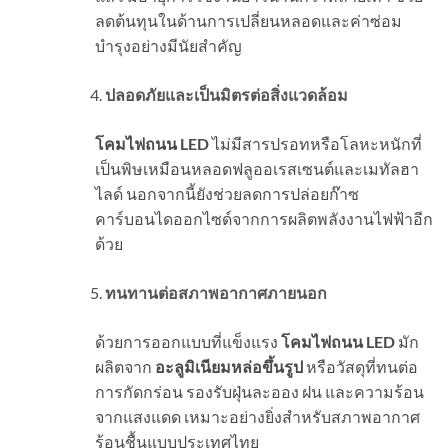
ลดต้นทุนในด้านการเปลี่ยนหลอดและค่าซ่อม
บำรุงอย่างมีนัยสำคัญ
ปลอดภัยและเป็นมิตรต่อสิ่งแวดล้อม
โคมไฟถนน LED
ไม่มีสารปรอทหรือโลหะหนักที่
เป็นพิษเหมือนหลอดฟลูออเรสเซนต์และเมทัลฮา
ไลด์ นอกจากนี้ยังช่วยลดการปล่อยก๊าซ
คาร์บอนไดออกไซด์จากการผลิตพลังงานไฟฟ้าอีก
ด้วย
ทนทานต่อสภาพอากาศภายนอก
ด้วยการออกแบบที่แข็งแรง
โคมไฟถนน LED
มัก
ผลิตจาก
อะลูมิเนียมหล่อขึ้นรูป
หรือวัสดุที่ทนต่อ
การกัดกร่อน รองรับฝุ่นละออง ฝน และความร้อน
จากแสงแดด เหมาะอย่างยิ่งสำหรับสภาพอากาศ
ร้อนชื้นแบบประเทศไทย