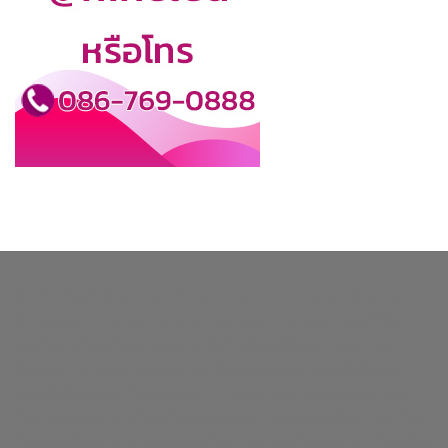
enrichlighting.com
enrichlamp.com
enrichyourlight.com
Richest Supply
Ledhighbay.net
Downlightled.net
เสาไฮ
แมส.com
โคมโรงงาน.com
ไฟโซล่าเซลล์.com
ยางบวม
น้ำ.com
richledshop.com
เสาไฟสนาม.com
ดาวไลท์.com
สปอร์ตไลท์.com
ไฮเบย์.com
Nineled.com
เสาไฟถนน.net
โคมตะแกรง.com
โคมไฟเพดาน.com
วอเตอร์สต๊อป.net
โคม
ไฟดาวน์ไลท์.com
ไฟสปอร์ตไลท์.net
โคมไฮเบย์.com
โคมไฟ