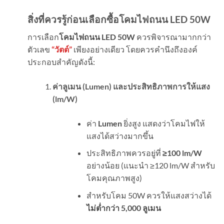
สิ่งที่ควรรู้ก่อนเลือกซื้อโคมไฟถนน
LED 50W
การเลือก
โคมไฟถนน LED 50W
ควรพิจารณามากกว่า
ตัวเลข
“วัตต์”
เพียงอย่างเดียว โดยควรคำนึงถึงองค์
ประกอบสำคัญดังนี้:
ค่าลูเมน (
Lumen)
และประสิทธิภาพการให้แสง
(
lm/W)
ค่า
Lumen
ยิ่งสูง แสดงว่าโคมไฟให้
แสงได้สว่างมากขึ้น
ประสิทธิภาพควรอยู่ที่
≥
100 lm/W
อย่างน้อย (แนะนำ ≥120 lm/W สำหรับ
โคมคุณภาพสูง)
สำหรับโคม 50W ควรให้แสงสว่างได้
ไม่ต่ำกว่า
5,000
ลูเมน