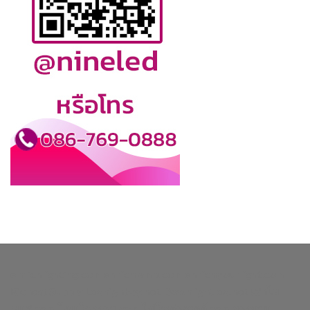
enrichlighting.com
enrichlamp.com
enrichyourlight.com
Richest Supply
Ledhighbay.net
Downlightled.net
เสาไฮ
แมส.com
โคมโรงงาน.com
ไฟโซล่าเซลล์.com
ยางบวม