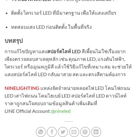
ติดตั้ง ไดรเวอร์ LED ที่มีมาตรฐาน เพื่อให้แสงเสถียร
ทดสอบแสง LED ก่อนติดตั้ง ในพื้นที่จริง
บทสรุป
การแก้ไขปัญหาแสง
สปอร์ตไลท์ LED
สีเพี้ยนไม่ใช่เรื่องยาก
เพียงตรวจสอบสาเหตุหลัก เช่น คุณภาพ LED, แรงดันไฟฟ้า,
ไดรเวอร์ หรืออุณหภูมิสี แล้วใช้วิธีแก้ไขที่เหมาะสม จะช่วยให้
แสงสปอร์ตไลท์ LED กลับมาสวย สด และตรงสีตามต้องการ
NINELIGHTING
แหล่งจัดจำหน่ายหลอดไฟ LED โคมไฟถนน
LED เสาไฟถนน โคมไฮเบย์ LED สปอร์ตไลท์ LED ดาวน์ไลท์
ราคาถูกสนใจสอบถามข้อมูลสินค้าเพิ่มเติมที่
LINE Official Account
:
@nineled