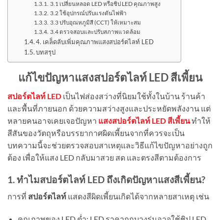
3.1 เปลี่ยนหลอด LED หรือชิป LED คุณภาพสูง
3.2 ใช้อุปกรณ์ปรับแรงดันไฟฟ้า
3.3 ปรับอุณหภูมิสี (CCT) ให้เหมาะสม
3.4 ตรวจสอบและปรับสภาพแวดล้อม
4. เคล็ดลับเพิ่มคุณภาพแสงสปอร์ตไลท์ LED
บทสรุป
แก้ไขปัญหาแสงสปอร์ตไลท์ LED สีเพี้ยน
สปอร์ตไลท์ LED
เป็นไฟส่องสว่างที่นิยมใช้ทั้งในบ้าน ร้านค้า
และพื้นที่ภายนอก ด้วยความสว่างสูงและประหยัดพลังงาน แต่
หลายคนอาจเคยเจอปัญหา
แสงสปอร์ตไลท์ LED สีเพี้ยน
ทำให้
สีสันของวัตถุหรือบรรยากาศผิดเพี้ยนจากที่ควรจะเป็น
บทความนี้จะช่วยตรวจสอบสาเหตุและวิธีแก้ไขปัญหาอย่างถูก
ต้อง เพื่อให้แสง LED กลับมาสวย สด และตรงสีตามต้องการ
1. ทำไมสปอร์ตไลท์ LED ถึงเกิดปัญหาแสงสีเพี้ยน?
การที่
สปอร์ตไลท์
แสดงสีผิดเพี้ยนเกิดได้จากหลายสาเหตุ เช่น
คุณภาพของ LED ต่ำ: LED ราคาถูกบางรุ่นอาจใช้ชิป LED