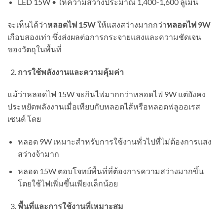
LED 15W • ให้ความสว่างประมาณ 1,400-1,600 ลูเมน
จะเห็นได้ว่า
หลอดไฟ 15W
ให้แสงสว่างมากกว่า
หลอดไฟ 9W
เกือบสองเท่า ซึ่งส่งผลต่อการกระจายแสงและความชัดเจน
ของวัตถุในพื้นที่
การใช้พลังงานและความคุ้มค่า
แม้ว่าหลอดไฟ 15W จะกินไฟมากกว่าหลอดไฟ 9W แต่ยังคง
ประหยัดพลังงานเมื่อเทียบกับหลอดไส้หรือหลอดฟลูออเรส
เซนต์ โดย
หลอด 9W เหมาะสำหรับการใช้งานทั่วไปที่ไม่ต้องการแสง
สว่างจ้ามาก
หลอด 15W ตอบโจทย์พื้นที่ที่ต้องการความสว่างมากขึ้น
โดยใช้ไฟเพิ่มขึ้นเพียงเล็กน้อย
พื้นที่และการใช้งานที่เหมาะสม