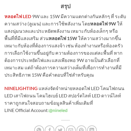
สรุป
หลอดไฟ LED
9W และ 15W มีความแตกต่างกันหลักๆ ที่ ระดับ
ความสว่าง (ลูเมน) และการใช้พลังงาน โดย
หลอดไฟ 9W
ให้
แสงนุ่มนวลและประหยัดพลังงาน เหมาะกับห้องเล็กๆ หรือ
พื้นที่ที่มีแสงเสริม ส่วน
หลอดไฟ 15W
ให้ความสว่างมากขึ้น
เหมาะกับห้องที่ต้องการแสงจ้า เช่น ห้องทำงานหรือห้องครัว
การเลือกใช้งานขึ้นอยู่กับ ความต้องการของแต่ละพื้นที่ หาก
ต้องการประหยัดไฟและแสงเพียงพอ 9W อาจเป็นตัวเลือกที่
เหมาะสม แต่ถ้าต้องการความสว่างเต็มที่เพื่อการทำงานที่มี
ประสิทธิภาพ 15W คือคำตอบที่ใช่สำหรับคุณ
NINELIGHTING
แหล่งจัดจำหน่ายหลอดไฟ LED โคมไฟถนน
LED เสาไฟถนน โคมไฮเบย์ LED สปอร์ตไลท์ LED ดาวน์ไลท์
ราคาถูกสนใจสอบถามข้อมูลสินค้าเพิ่มเติมที่
LINE Official Account
:
@nineled