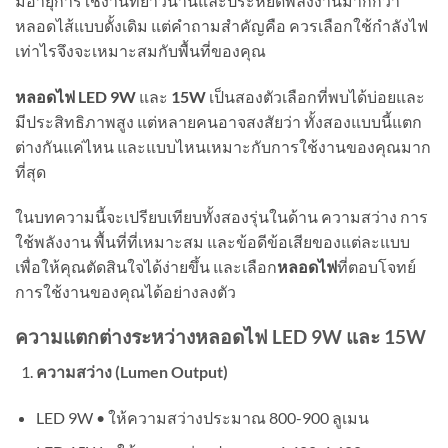
มีอายุการใช้งานที่ยาวนานและประหยัดพลังงานมากกว่า
หลอดไส้แบบดั้งเดิม แต่คำถามสำคัญคือ ควรเลือกใช้กำลังไฟ
เท่าไรจึงจะเหมาะสมกับพื้นที่ของคุณ
หลอดไฟ LED
9W
และ
15W
เป็นสองตัวเลือกที่พบได้บ่อยและ
มีประสิทธิภาพสูง แต่หลายคนอาจสงสัยว่า ทั้งสองแบบนี้แตก
ต่างกันแค่ไหน และแบบไหนเหมาะกับการใช้งานของคุณมาก
ที่สุด
ในบทความนี้จะเปรียบเทียบทั้งสองรุ่นในด้าน ความสว่าง การ
ใช้พลังงาน พื้นที่ที่เหมาะสม และข้อดีข้อเสียของแต่ละแบบ
เพื่อให้คุณตัดสินใจได้ง่ายขึ้น และเลือก
หลอดไฟ
ที่ตอบโจทย์
การใช้งานของคุณได้อย่างลงตัว
ความแตกต่างระหว่างหลอดไฟ LED 9W และ 15W
ความสว่าง (Lumen Output)
LED 9W • ให้ความสว่างประมาณ 800-900 ลูเมน