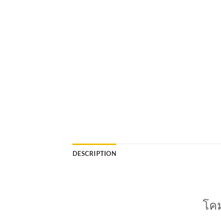
DESCRIPTION