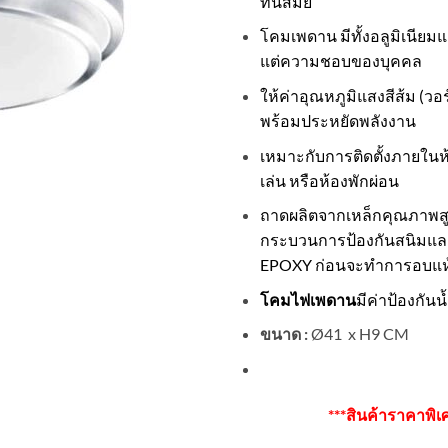
ทันสมัย
โคมเพดาน มีทั้งอลูมิเนียม
แต่ความชอบของบุคคล
ให้ค่าอุณหภูมิแสงสีส้ม (วอ
พร้อมประหยัดพลังงาน
เหมาะกับการติดตั้งภายในห้
เล่น หรือห้องพักผ่อน
ถาดผลิตจากเหล็กคุณภาพสู
กระบวนการป้องกันสนิมและพ
EPOXY ก่อนจะทำการอบแห้ง
โคมไฟเพดาน
มีค่าป้องกันน
ขนาด :
Ø41 x H9 CM
***สินค้าราคาพิเ