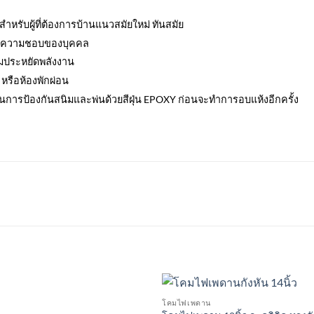
ลูมิเนียมขาว
0
yourlight.com
Richest Supply
Ledhighbay.net
Downlightled.net
m
เสาไฟสนาม.com
ดาวไลท์.com
สปอร์ตไลท์.com
ไฮเบย์.com
Nine
ดาวน์ไลท์.com
ไฟสปอร์ตไลท์.net
โคมไฮเบย์.com
โคมไฟถนนโซล
นอนนา.com
แผงโซล่าเซลล์.com
โซลาร์เซลล์.com
อินเวอร์เตอร์.c