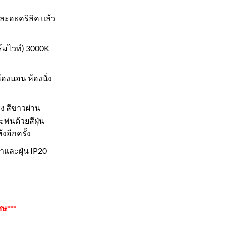
และอะคริลิค แล้ว
ร์มไวท์) 3000K
องนอน ห้องนั่ง
ง สีขาวผ่าน
่นด้วยสีฝุ่น
อีกครั้ง
้ำและฝุ่น IP20
ศษ***