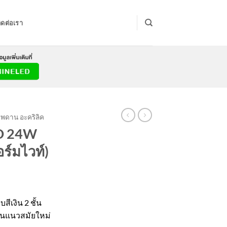
ิดต่อเรา
พดาน อะคริลิค
D 24W
อร์มไวท์)
ีเงิน 2 ชั้น
บ้านแนวสมัยใหม่