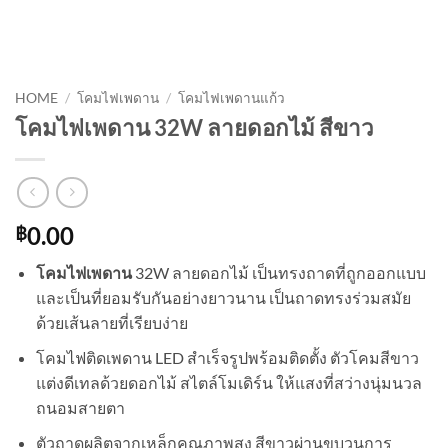
HOME
/
โคมไฟเพดาน
/
โคมไฟเพดานแก้ว
โคมไฟเพดาน 32W ลายดอกไม้ สีขาว
0.00
฿
โคมไฟเพดาน
32W ลายดอกไม้ เป็นทรงถาดที่ถูกออกแบบ
และเป็นที่ยอมรับกันอย่างยาวนาน เป็นถาดทรงร่วมสมัย
ด้วยเส้นลายที่เรียบง่าย
โคมไฟติดเพดาน LED สำเร็จรูปพร้อมติดตั้ง ตัวโคมสีขาว
แต่งดีเทลด้วยดอกไม้ สไตล์โมเดิร์น ให้แสงที่สว่างนุ่มนวล
ถนอมสายตา
ตัวถาดผลิตจากเหล็กคุณภาพสูง สีขาวผ่านขบวนการ