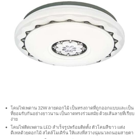
โคมไฟเพดาน
32W ลายดอกไม้ เป็นทรงถาดที่ถูกออกแบบและเป็น
ที่ยอมรับกันอย่างยาวนาน เป็นถาดทรงร่วมสมัย ด้วยเส้นลายที่เรียบ
ง่าย
โคมไฟติดเพดาน LED สำเร็จรูปพร้อมติดตั้ง ตัวโคมสีขาว แต่ง
ดีเทลด้วยดอกไม้ สไตล์โมเดิร์น ให้แสงที่สว่างนุ่มนวลถนอมสายตา