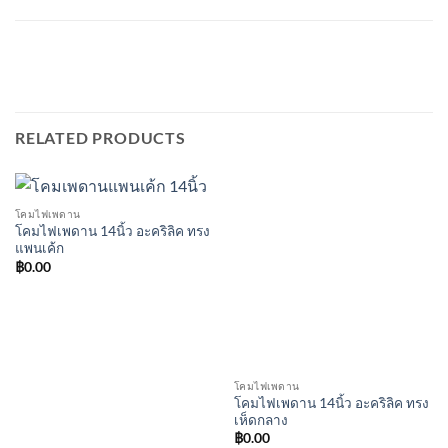
RELATED PRODUCTS
โคมไฟเพดาน
โคมไฟเพดาน 14นิ้ว อะคริลิค ทรง
แพนเค้ก
฿
0.00
โคมไฟเพดาน
โคมไฟเพดาน 14นิ้ว อะคริลิค ทรง
เห็ดกลาง
฿
0.00