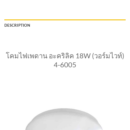
DESCRIPTION
โคมไฟเพดาน อะคริลิค 18W (วอร์มไวท์)
4-6005