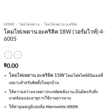
HOME
/
โคมไฟเพดาน
/
โคมไฟเพดาน อะคริลิค
โคมไฟเพดาน อะคริลิค 18W (วอร์มไวท์) 4-
6005
0.00
฿
โคมไฟเพดาน อะคริลิค 15W
โคมไฟสไตล์มินิมอลที่
เหมาะสำหรับติดตั้งในทุกบ้าน
ให้ความสว่างนวลตา ประหยัดพลังงาน เป็นมิตรกับสิ่ง
แวดล้อมและอายุการใช้งานยาวนาน
ให้ค่าอุณหภูมิแสงส้ม Warmwhite 3000K