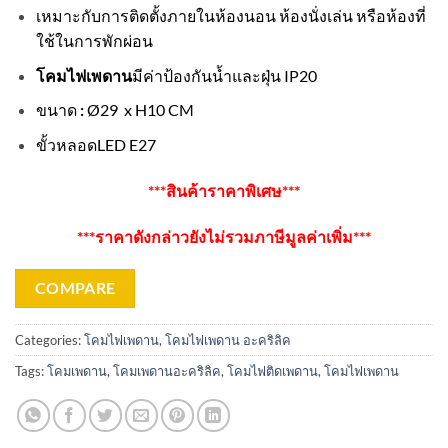
เหมาะกับการติดตั้งภายในห้องนอน ห้องนั่งเล่น หรือห้องที่
ใช้ในการพักผ่อน
โคมไฟเพดาน
มีค่าป้องกันน้ำและฝุ่น IP20
ขนาด
:
Ø29 x H10 CM
ขั้วหลอดLED E27
***สินค้าราคาพิเศษ***
***ราคาดังกล่าวยังไม่รวมภาษีมูลค่าเพิ่ม***
COMPARE
Categories:
โคมไฟเพดาน
,
โคมไฟเพดาน อะคริลิค
Tags:
โคมเพดาน
,
โคมเพดานอะคริลิค
,
โคมไฟติดเพดาน
,
โคมไฟเพดาน