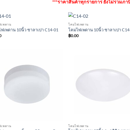
***ราคาสินค้าทุกรายการ ยังไม่รวมภาษีม
ฟเพดาน
โคมไฟเพดาน
ฟเพดาน 10นิ้ว ซาลาเปา C14-01
โคมไฟเพดาน 10นิ้ว ซาลาเปา C14
0
฿
0.00
ฟเพดาน
โคมไฟเพดาน