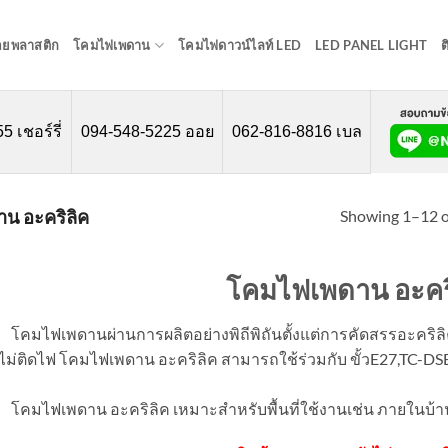
อยพลาสติก
โคมไฟเพดาน
โคมไฟดาวน์ไลท์ LED
LED PANEL LIGHT
ต
 เชอร์รี่
094-548-5225 ออย
062-816-8816 เบล
Showing 1–12 of
น อะคริลิค
โคมไฟเพดาน อะคร
ไฟเพดานผ่านการผลิตอย่างพิถีพิถันตั้งแต่การคัดสรรอะคริลิคที
ไม่ติดไฟ โคมไฟเพดาน อะคริลิค สามารถใช้ร่วมกับ ขั้วE27,TC-D
ไฟเพดาน อะคริลิค เหมาะสำหรับพื้นที่ใช้งานเช่น ภายในบ้าน ห