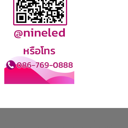
enrichlighting.com
enrichlamp.com
enrichyourlight.com
Richest Supply
Ledhighbay.net
Downlightled.net
เสาไฮ