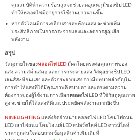
คุณสมบัตินำความร้อนสูง จะช่วยลดอุณหภูมิของชิป LED
ทำให้หลอดไฟมีอายุการใช้งานยาวนานขึ้น
หากตัวโคมมีการเคลือบสารสะท้อนแสง จะช่วยเพิ่ม
ประสิทธิภาพในการกระจายแสงและลดการสูญเสีย
พลังงาน
สรุป
วัสดุภายในของ
หลอดไฟ LED
มีผลโดยตรงต่อคุณภาพของ
แสง ความสม่ำเสมอ และการกระจายแสง วัสดุอย่างชิป LED
เลนส์สะท้อนแสง และตัวกระจายแสง ต่างมีบทบาทสำคัญใน
การทำให้แสงที่ได้มีคุณภาพดี สบายตา และตรงตามความ
ต้องการของผู้ใช้งาน การเลือก
หลอดไฟ LED
ที่ใช้วัสดุคุณภาพ
สูง จะช่วยให้ได้แสงที่ดีและประหยัดพลังงานมากยิ่งขึ้น
NINELIGHTING
แหล่งจัดจำหน่ายหลอดไฟ LED โคมไฟถนน
LED เสาไฟถนน โคมไฮเบย์ LED สปอร์ตไลท์ LED ดาวน์ไลท์
ราคาถูกสนใจสอบถามข้อมูลสินค้าเพิ่มเติมที่