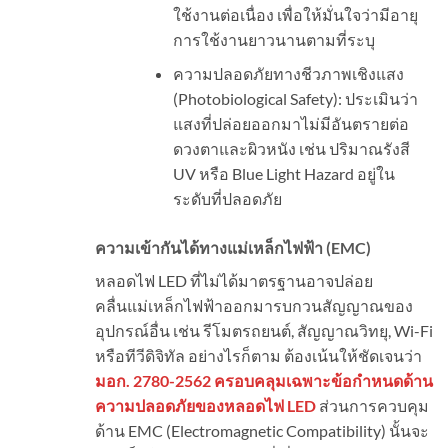
ใช้งานต่อเนื่อง เพื่อให้มั่นใจว่ามีอายุ
การใช้งานยาวนานตามที่ระบุ
ความปลอดภัยทางชีวภาพเชิงแสง
(Photobiological Safety): ประเมินว่า
แสงที่ปล่อยออกมาไม่มีอันตรายต่อ
ดวงตาและผิวหนัง เช่น ปริมาณรังสี
UV หรือ Blue Light Hazard อยู่ใน
ระดับที่ปลอดภัย
ความเข้ากันได้ทางแม่เหล็กไฟฟ้า (
EMC)
หลอดไฟ LED ที่ไม่ได้มาตรฐานอาจปล่อย
คลื่นแม่เหล็กไฟฟ้าออกมารบกวนสัญญาณของ
อุปกรณ์อื่น เช่น รีโมตรถยนต์, สัญญาณวิทยุ, Wi-Fi
หรือทีวีดิจิทัล อย่างไรก็ตาม ต้องเน้นให้ชัดเจนว่า
มอก.
2780-2562
ครอบคลุมเฉพาะข้อกำหนดด้าน
ความปลอดภัยของหลอดไฟ
LED
ส่วนการควบคุม
ด้าน EMC (Electromagnetic Compatibility) นั้นจะ