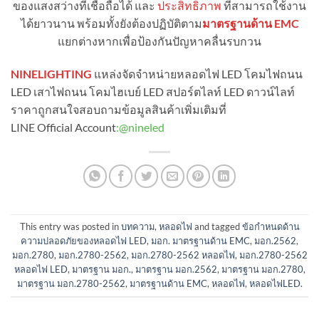
ของแสงสว่างที่เชื่อถือได้ และ
ประสิทธิภาพ
ที่สามารถใช้งาน
ได้ยาวนาน พร้อมทั้งยังต้องปฏิบัติตาม
มาตรฐานด้าน EMC
แยกต่างหากเพื่อป้องกันปัญหาคลื่นรบกวน
NINELIGHTING
แหล่งจัดจำหน่ายหลอดไฟ LED โคมไฟถนน
LED เสาไฟถนน โคมไฮเบย์ LED สปอร์ตไลท์ LED ดาวน์ไลท์
ราคาถูกสนใจสอบถามข้อมูลสินค้าเพิ่มเติมที่
LINE Official Account
:
@nineled
This entry was posted in
บทความ
,
หลอดไฟ
and tagged
ข้อกำหนดด้าน
ความปลอดภัยของหลอดไฟ LED
,
มอก. มาตรฐานด้าน EMC
,
มอก.2562
,
มอก.2780
,
มอก.2780-2562
,
มอก.2780-2562 หลอดไฟ
,
มอก.2780-2562
หลอดไฟ LED
,
มาตรฐาน มอก.
,
มาตรฐาน มอก.2562
,
มาตรฐาน มอก.2780
,
มาตรฐาน มอก.2780-2562
,
มาตรฐานด้าน EMC
,
หลอดไฟ
,
หลอดไฟLED
.