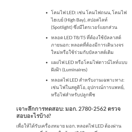
โคมไฟ LED: เช่น โคมไฟถนน, โคมไฟ
ไฮเบย์ (High Bay), สปอตไลท์
(Spotlight) ซึ่งมีไดรเวอร์แยกส่วน
หลอด LED T8/T5 ที่ต้องใช้บัลลาสต์
ภายนอก: หลอดที่ต้องมีการเดินวงจร
ใหม่หรือใช้ร่วมกับบัลลาสต์เดิม
แผงไฟ LED หรือโคมไฟดาวน์ไลท์แบบ
ฝังฝ้า (Luminaires)
หลอดไฟ LED สำหรับงานเฉพาะทาง:
เช่น ไฟในสตูดิโอ, อุปกรณ์การแพทย์,
หรือไฟสำหรับปลูกพืช
เจาะลึกการทดสอบ: มอก.
2780-2562
ตรวจ
สอบอะไรบ้าง
?
เพื่อให้ได้รับเครื่องหมาย มอก. หลอดไฟ LED ต้องผ่าน