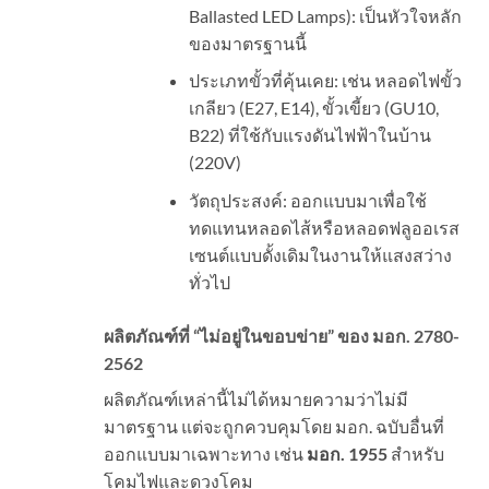
Ballasted LED Lamps): เป็นหัวใจหลัก
ของมาตรฐานนี้
ประเภทขั้วที่คุ้นเคย: เช่น หลอดไฟขั้ว
เกลียว (E27, E14), ขั้วเขี้ยว (GU10,
B22) ที่ใช้กับแรงดันไฟฟ้าในบ้าน
(220V)
วัตถุประสงค์: ออกแบบมาเพื่อใช้
ทดแทนหลอดไส้หรือหลอดฟลูออเรส
เซนต์แบบดั้งเดิมในงานให้แสงสว่าง
ทั่วไป
ผลิตภัณฑ์ที่ “ไม่อยู่ในขอบข่าย” ของ มอก.
2780-
2562
ผลิตภัณฑ์เหล่านี้ไม่ได้หมายความว่าไม่มี
มาตรฐาน แต่จะถูกควบคุมโดย มอก. ฉบับอื่นที่
ออกแบบมาเฉพาะทาง เช่น
มอก. 1955
สำหรับ
โคมไฟและดวงโคม