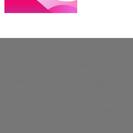
enrichlighting.com
enrichlamp.com
enrichyourlight.com
Richest Supply
Ledhighbay.net
Downlightled.net
เสาไฮ
แมส.com
โคมโรงงาน.com
ไฟโซล่าเซลล์.com
ยางบวม
น้ำ.com
richledshop.com
เสาไฟสนาม.com
ดาวไลท์.com
สปอร์ตไลท์.com
ไฮเบย์.com
Nineled.com
เสาไฟถนน.net
โคมตะแกรง.com
โคมไฟเพดาน.com
วอเตอร์สต๊อป.net
โคม
ไฟดาวน์ไลท์.com
ไฟสปอร์ตไลท์.net
โคมไฮเบย์.com
โคมไฟ
ถนนโซล่าเซลล์.com
เสาไฟ.net
Floodlightled.net
Streetlightled.net
enrichenergy.co.th
ชุดนอนนา.com
แผง
โซล่าเซลล์.com
โซลาร์เซลล์.com
อินเวอร์เตอร์.com
ไฟ
ตกแต่ง.com
หลังคาโซล่าเซลล์.com