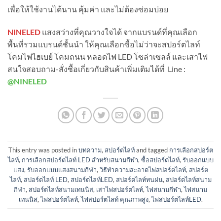
เพื่อให้ใช้งานได้นาน คุ้มค่า และไม่ต้องซ่อมบ่อย
NINELED
แสงสว่างที่คุณวางใจได้ จากแบรนด์ที่คุณเลือก
พื้นที่รวมแบรนด์ชั้นนำ ให้คุณเลือกซื้อไม่ว่าจะสปอร์ตไลท์
โคมไฟไฮเบย์ โคมถนน หลอดไฟ LED โซล่าเซลล์ และเสาไฟ
สนใจสอบถาม-สั่งซื้อเกี่ยวกับสินค้าเพิ่มเติมได้ที่ Line :
@NINELED
This entry was posted in
บทความ
,
สปอร์ตไลท์
and tagged
การเลือกสปอร์ต
ไลท์
,
การเลือกสปอร์ตไลท์ LED สำหรับสนามกีฬา
,
ซื้อสปอร์ตไลท์
,
รับออกแบบ
แสง
,
รับออกแบบแสงสนามกีฬา
,
วิธีทำความสะอาดไฟสปอร์ตไลท์
,
สปอร์ต
ไลท์
,
สปอร์ตไลท์ LED
,
สปอร์ตไลท์LED
,
สปอร์ตไลท์ทนฝน
,
สปอร์ตไลท์สนาม
กีฬา
,
สปอร์ตไลท์สนามเทนนิส
,
เสาไฟสปอร์ตไลท์
,
ไฟสนามกีฬา
,
ไฟสนาม
เทนนิส
,
ไฟสปอร์ตไลท์
,
ไฟสปอร์ตไลท์ คุณภาพสูง
,
ไฟสปอร์ตไลท์LED
.