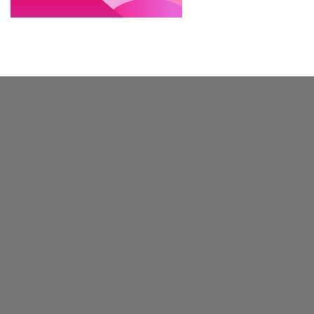
enrichlighting.com
enrichlamp.com
enrichyourlight.com
Richest Supply
Ledhighbay.net
Downlightled.net
เสาไฮ
แมส.com
โคมโรงงาน.com
ไฟโซล่าเซลล์.com
ยางบวม
น้ำ.com
richledshop.com
เสาไฟสนาม.com
ดาวไลท์.com
สปอร์ตไลท์.com
ไฮเบย์.com
Nineled.com
เสาไฟถนน.net
โคมตะแกรง.com
โคมไฟเพดาน.com
วอเตอร์สต๊อป.net
โคม
ไฟดาวน์ไลท์.com
ไฟสปอร์ตไลท์.net
โคมไฮเบย์.com
โคมไฟ
ถนนโซล่าเซลล์.com
เสาไฟ.net
Floodlightled.net
Streetlightled.net
enrichenergy.co.th
ชุดนอนนา.com
แผง
โซล่าเซลล์.com
โซลาร์เซลล์.com
อินเวอร์เตอร์.com
ไฟ
ตกแต่ง.com
หลังคาโซล่าเซลล์.com