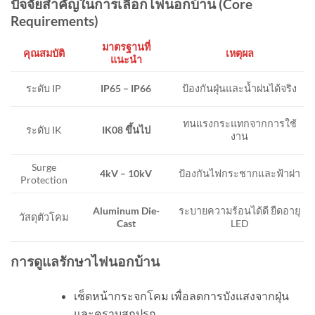
ปัจจัยสำคัญในการเลือกไฟนอกบ้าน (
Core
Requirements)
มาตรฐานที่
เหตุผล
คุณสมบัติ
แนะนำ
IP65 – IP66
ป้องกันฝุ่นและน้ำฝนได้จริง
ระดับ IP
ทนแรงกระแทกจากการใช้
ระดับ IK
IK08
ขึ้นไป
งาน
Surge
4kV – 10kV
ป้องกันไฟกระชากและฟ้าผ่า
Protection
Aluminum Die-
ระบายความร้อนได้ดี ยืดอายุ
วัสดุตัวโคม
Cast
LED
การดูแลรักษาไฟนอกบ้าน
เช็ดหน้ากระจกโคม เพื่อลดการบังแสงจากฝุ่น
และคราบสกปรก