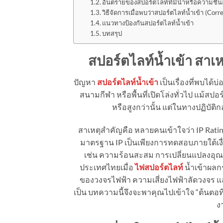
อันตรายของสปอร์ตไลท์ที่มีน้ำหรือความชื้
วิธีจัดการเมื่อพบว่าสปอร์ตไลท์น้ำเข้า (Corr
แนวทางป้องกันสปอร์ตไลท์น้ำเข้า
บทสรุป
สปอร์ตไลท์น้ำเข้า สาเ
ปัญหา
สปอร์ตไลท์น้ำเข้า
เป็นเรื่องที่พบไ
สนามกีฬา หรือพื้นที่เปิดโล่งทั่วไป แม้ส
หรือสูงกว่านั้น แต่ในทางปฏิบัต
สาเหตุสำคัญคือ หลายคนเข้าใจว่า IP Ratin
มาตรฐาน IP เป็นเพียงการทดสอบภายใต้เงื่
เช่น ความร้อนสะสม การเปลี่ยนแปลงอุณ
ประเทศไทยเมื่อ
ไฟสปอร์ตไลท์
น้ำเข้าผลก
ของวงจรไฟฟ้า ความเสี่ยงไฟฟ้าลัดวงจร แ
เป็น บทความนี้จึงจะพาคุณไปเข้าใจ “ต้นตอท
ง