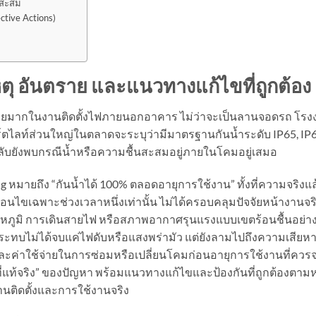
นสะสม
ective Actions)
หตุ อันตราย และแนวทางแก้ไขที่ถูกต้อง
ด้บ่อยมากในงานติดตั้งไฟภายนอกอาคาร ไม่ว่าจะเป็นลานจอดรถ โรง
ปอร์ตไลท์ส่วนใหญ่ในตลาดจะระบุว่ามีมาตรฐานกันน้ำระดับ IP65, IP
ิกลับยังพบกรณีน้ำหรือความชื้นสะสมอยู่ภายในโคมอยู่เสมอ
g หมายถึง “กันน้ำได้ 100% ตลอดอายุการใช้งาน” ทั้งที่ความจริงแล
อนไขเฉพาะช่วงเวลาหนึ่งเท่านั้น ไม่ได้ครอบคลุมปัจจัยหน้างานจร
หภูมิ การเดินสายไฟ หรือสภาพอากาศรุนแรงแบบเขตร้อนชื้นอย่า
ระทบไม่ได้จบแค่ไฟดับหรือแสงพร่ามัว แต่ยังลามไปถึงความเสียห
ละค่าใช้จ่ายในการซ่อมหรือเปลี่ยนโคมก่อนอายุการใช้งานที่ควร
ี่แท้จริง” ของปัญหา พร้อมแนวทางแก้ไขและป้องกันที่ถูกต้องตาม
านติดตั้งและการใช้งานจริง