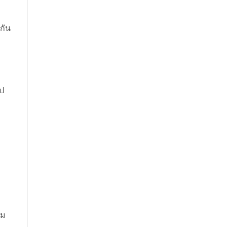
กัน
ไป
คม