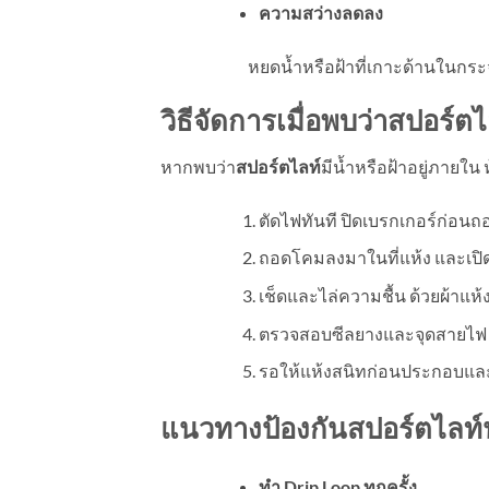
ความสว่างลดลง
หยดน้ำหรือฝ้าที่เกาะด้านในกร
วิธีจัดการเมื่อพบว่าสปอร์ตไล
หากพบว่า
สปอร์ตไลท์
มีน้ำหรือฝ้าอยู่ภายใน
ตัดไฟทันที ปิดเบรกเกอร์ก่อน
ถอดโคมลงมาในที่แห้ง และเปิ
เช็ดและไล่ความชื้น ด้วยผ้าแห้
ตรวจสอบซีลยางและจุดสายไฟ หา
รอให้แห้งสนิทก่อนประกอบและต
แนวทางป้องกันสปอร์ตไลท์น
ทำ Drip Loop ทุกครั้ง