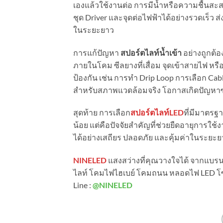
เองแล้วใช้งานต่อ การมีน้ำหรือความชื้นส
ชุด Driver และจุดต่อไฟฟ้าได้อย่างรวดเร็ว
ในระยะยาว
การแก้ปัญหา
สปอร์ตไลท์น้ำเข้า
อย่างถูกต้อ
ภายในโคม ซีลยางที่เสื่อม จุดเข้าสายไฟ หรือว
ป้องกัน เช่น การทำ Drip Loop การเลือก C
สำหรับสภาพแวดล้อมจริง โอกาสเกิดปัญหาซ
สุดท้าย การเลือก
สปอร์ตไลท์LED
ที่มีมาตรฐา
น้อย แต่คือปัจจัยสำคัญที่ช่วยยืดอายุกา
ได้อย่างเสถียร ปลอดภัย และคุ้มค่าในระยะย
NINELED
แสงสว่างที่คุณวางใจได้ จากแบรนด์
ไลท์ โคมไฟไฮเบย์ โคมถนน หลอดไฟ LED โซล่าเ
Line :
@NINELED