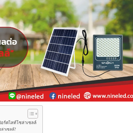
อร์ตไลท์โซล่าเซลล์
่าเซลล์?