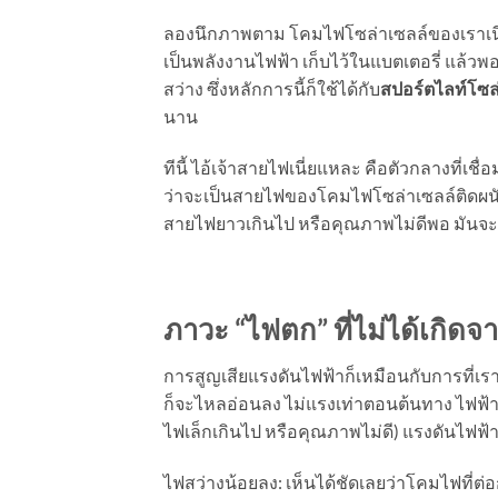
ลองนึกภาพตาม โคมไฟโซล่าเซลล์ของเราเนี่
เป็นพลังงานไฟฟ้า เก็บไว้ในแบตเตอรี่ แล้ว
สว่าง ซึ่งหลักการนี้ก็ใช้ได้กับ
สปอร์ตไลท์โซล
นาน
ทีนี้ ไอ้เจ้าสายไฟเนี่ยแหละ คือตัวกลางที่เ
ว่าจะเป็นสายไฟของโคมไฟโซล่าเซลล์ติดผนังเ
สายไฟยาวเกินไป หรือคุณภาพไม่ดีพอ มันจะทำใ
ภาวะ “ไฟตก” ที่ไม่ได้เกิด
การสูญเสียแรงดันไฟฟ้าก็เหมือนกับการที่เราส
ก็จะไหลอ่อนลง ไม่แรงเท่าตอนต้นทาง ไฟฟ้าก
ไฟเล็กเกินไป หรือคุณภาพไม่ดี) แรงดันไฟฟ้
ไฟสว่างน้อยลง: เห็นได้ชัดเลยว่าโคมไฟที่ต่อ