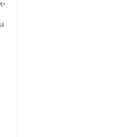
สูง
ด้
น