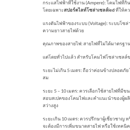
กระแสไฟฟ้าที่ใช้งาน (Ampere): โคมไฟที่กิ
โดยเฉพาะ
สปอร์ตไลท์โซล่าเซลล์
led
ที่ให้
แรงดันไฟฟ้าของระบบ (Voltage): ระบบโซล่าเ
ความยาวสายไฟด้วย
คุณภาพของสายไฟ: สายไฟที่ไม่ได้มาตรฐาน 
แต่โดยทั่วไปแล้ว สำหรับโคมไฟโซล่าเซลล์ข
ระยะไม่เกิน 5 เมตร: ถือว่าค่อนข้างปลอดภั
สม
ระยะ 5 – 10 เมตร: ควรเลือกใช้สายไฟที่มี
สอบสเปคของโคมไฟและคำแนะนำของผู้ผลิต โ
สว่างสูง
ระยะเกิน 10 เมตร: ควรปรึกษาผู้เชี่ยวชาญ 
จะต้องมีการเพิ่มขนาดสายไฟ หรือใช้เทคนิคอ