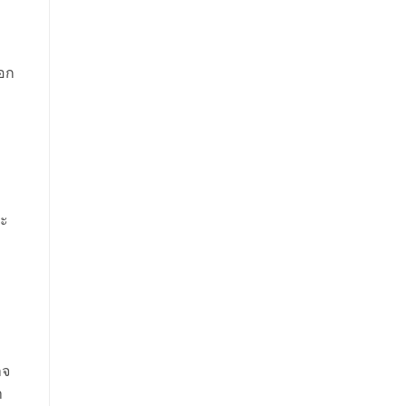
ๆ
ือก
าะ
าจ
า