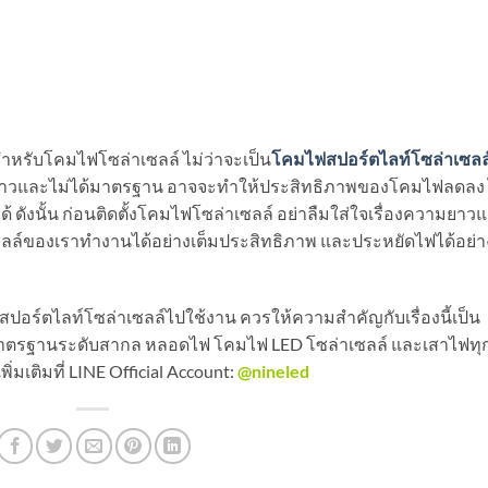
สำหรับโคมไฟโซล่าเซลล์ ไม่ว่าจะเป็น
โคมไฟสปอร์ตไลท์โซล่าเซลล
่ยาวและไม่ได้มาตรฐาน อาจจะทำให้ประสิทธิภาพของโคมไฟลดลง
ด้ ดังนั้น ก่อนติดตั้งโคมไฟโซล่าเซลล์ อย่าลืมใส่ใจเรื่องความยาว
ลล์ของเราทำงานได้อย่างเต็มประสิทธิภาพ และประหยัดไฟได้อย่า
ปอร์ตไลท์โซล่าเซลล์ไปใช้งาน ควรให้ความสำคัญกับเรื่องนี้เป็น
นนำ มาตรฐานระดับสากล หลอดไฟ โคมไฟ LED โซล่าเซลล์ และเสาไฟทุ
เติมที่ LINE Official Account:
@nineled