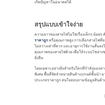
เกิดปัญหาในอนาคตได้
สรุปแบบเข้าใจง่าย
ความยาวของสายไฟไม่ใช่เรื่องเล็กๆ น้อยๆ 
ราคาถูก
หรือคุณภาพสูง การเลือกสายไฟที
ไม่สว่างเท่าที่ควร และอายุการใช้งานสั้นลงไ
คุณภาพของสายไฟด้วย เพื่อให้ระบบโซล่าเซ
ยั่งยืน
โดยเฉพาะอย่างยิ่งสำหรับใครที่กำลังมองหาส
พิเศษ พื้นที่จัดจำหน่ายสินค้าแบรนด์ชัั้
ประเภทราคาถูก สนใจสอบถามข้อมูลสินค้าเพิ่ม