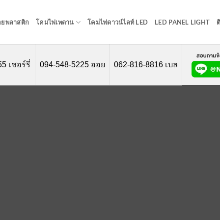
อยพลาสติก
โคมไฟเพดาน
โคมไฟดาวน์ไลท์ LED
LED PANEL LIGHT
ต
 เชอร์รี่
094-548-5225 ออย
062-816-8816 เบล