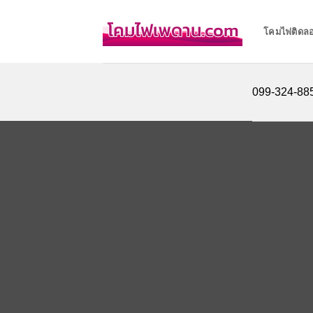
Skip
to
โคมไฟติดล
content
099-324-8855