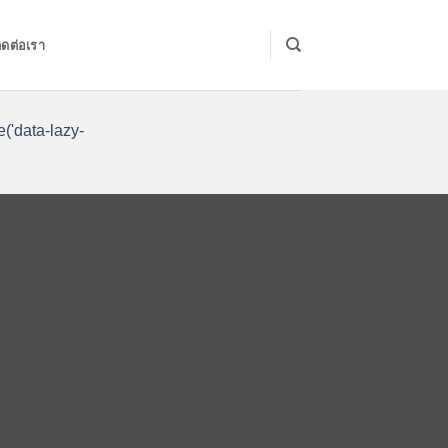
ิดต่อเรา
ace('data-lazy-